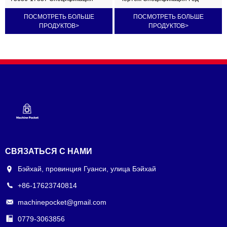
чертежа 660125-0100 Год
изготовления Часы работы
ПОСМОТРЕТЬ БОЛЬШЕ
ПОСМОТРЕТЬ БОЛЬШЕ
изготовления 2018 Часы работы
Емкость Количество на складе 5
ПРОДУКТОВ
>
ПРОДУКТОВ
>
Вместимость Количество на
складе
СВЯЗАТЬСЯ С НАМИ
Бэйхай, провинция Гуанси, улица Бэйхай
+86-17623740814
machinepocket@gmail.com
0779-3063856