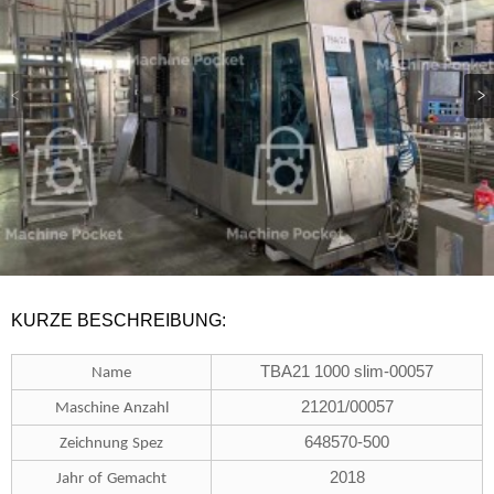
KURZE BESCHREIBUNG:
TBA21 1000 slim-00057
Name
21201/00057
Maschine
Anzahl
648570-500
Zeichnung
Spez
2018
Jahr
of
Gemacht