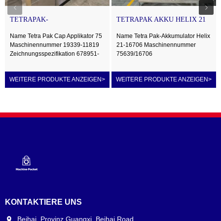
TETRAPAK-
TETRAPAK AKKU HELIX 21
KAPPENAPPLIKATOR 75
Name Tetra Pak Cap Applikator 75
Name Tetra Pak-Akkumulator Helix
Maschinennummer 19339-11819
21-16706 Maschinennummer
Zeichnungsspezifikation 678951-
75639/16706
0401 Herstellungsjahr 2017
Zeichnungsspezifikation 680611-
Arbeitsstunden 32329h
0300 Herstellungsjahr 2017
WEITERE PRODUKTE ANZEIGEN
>
WEITERE PRODUKTE ANZEIGEN
>
Kapazitätsnummer auf Lager
Betriebsstunden 661 Std. Kapazität
40 m Anzahl auf Lager MXB0017
KONTAKTIERE UNS
Beihai, Provinz Guangxi, Beihai Road