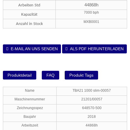
44868h
Arbeiten
Std
7000 bph
Kapazität
MXB0001
Anzahl
in
Stock
E-MAIL AN UNS SENDEN
ALS PDF HERUNTERLADEN
Produktdetail
FAQ
Produkt Tags
Name
TBA21 1000 slim-00057
Maschinennummer
21201/00057
Zeichnungsspez
648570-500
Baujahr
2018
Arbeitszeit
44868h