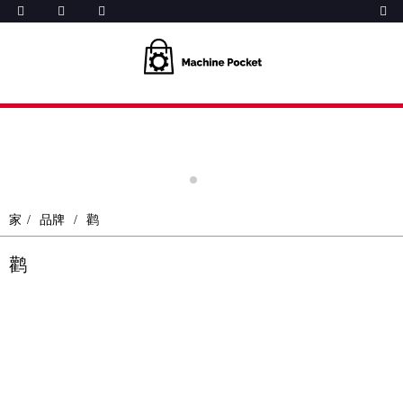
家
品牌
鹳
鹳